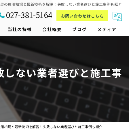
塗装の費用相場と最新技術を解説！失敗しない業者選びと施工事例も紹介
027-381-5164
お問い合わせはこちら
当社の特徴
会社概要
ブログ
メディア
戸建て
屋根
敗しない業者選びと施工事
シーリング
アパート
店舗
費用相場と最新技術を解説！失敗しない業者選びと施工事例も紹介