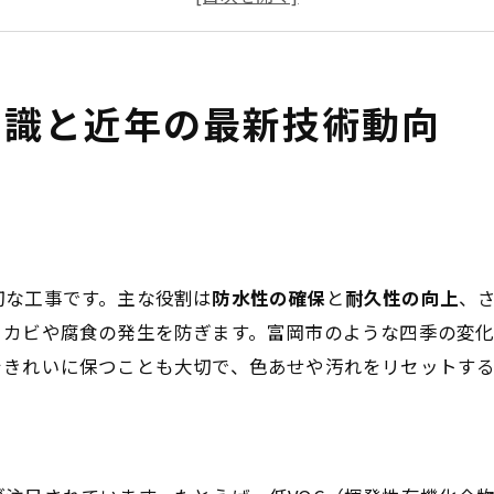
外壁塗装に使われる塗料の種類と選び方ガイド
豊富な施工事例紹介と利用者の声
富岡市の外壁塗装について
知識と近年の最新技術動向
富岡市で外壁塗装が選ばれる（求められる）理由につい
富岡市について
会社概要
関連エリア
切な工事です。主な役割は
対応地域
防水性の確保
と
耐久性の向上
、
、カビや腐食の発生を防ぎます。富岡市のような四季の変
をきれいに保つことも大切で、色あせや汚れをリセットす