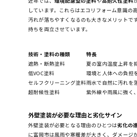
近年では、
環境配慮型の塗料
や
高耐久性塗料
しています。これらはエコリフォーム意識の
汚れが落ちやすくなるのも大きなメリットで
持ちを両立させています。
技術・塗料の種類
特長
遮熱・断熱塗料
夏の室内温度上昇を
低VOC塗料
環境と人体への負担
セルフクリーニング塗料
雨水で自然に汚れを
超耐候性塗料
紫外線や雨風に強く
外壁塗装が必要な理由と劣化サイン
外壁塗装が必要となる理由のひとつは
劣化の
に富岡市は風雨や寒暖差が大きく、ダメージ