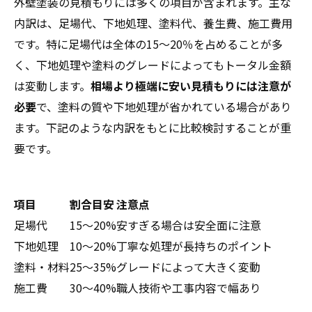
外壁塗装の見積もりには多くの項目が含まれます。主な
内訳は、足場代、下地処理、塗料代、養生費、施工費用
です。特に足場代は全体の15～20％を占めることが多
く、下地処理や塗料のグレードによってもトータル金額
は変動します。
相場より極端に安い見積もりには注意が
必要
で、塗料の質や下地処理が省かれている場合があり
ます。下記のような内訳をもとに比較検討することが重
要です。
項目
割合目安
注意点
足場代
15～20%
安すぎる場合は安全面に注意
下地処理
10～20%
丁寧な処理が長持ちのポイント
塗料・材料
25～35%
グレードによって大きく変動
施工費
30～40%
職人技術や工事内容で幅あり