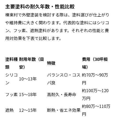
主要塗料の耐久年数・性能比較
榛東村で外壁塗装を検討する際は、塗料選びが仕上がり
や維持費に大きく関わります。代表的な塗料にはシリコ
ン、フッ素、遮熱塗料があります。それぞれの性能と費
用対効果を下表で比較します。
塗料種
耐用年数（目
費用（30坪相
特徴
類
安）
場）
シリコ
バランス◎・コス
約70万～90万
10～13年
ン
パ良
円
約100万～120
フッ素
15～18年
高耐久・長寿命
万円
約80万～110万
遮熱
12～15年
断熱・省エネ効果
円