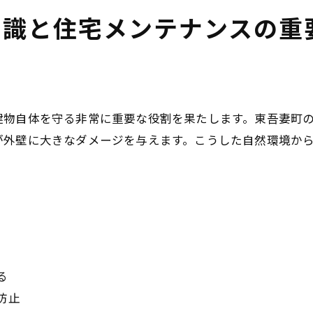
会社概要
知識と住宅メンテナンスの重
関連エリア
対応地域
建物自体を守る非常に重要な役割を果たします。東吾妻町
が外壁に大きなダメージを与えます。こうした自然環境か
る
防止