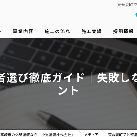
東吾妻町
ト
事業内容
施工の流れ
施工実績
採用情報
者選び徹底ガイド｜失敗し
ント
高崎市の外壁塗装なら「小見塗装株式会社」
メディア
東吾妻町で外壁