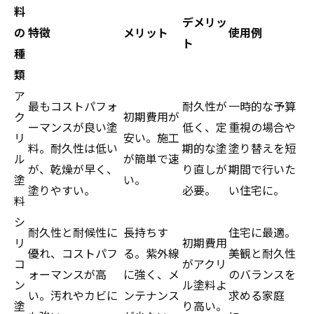
料
デメリッ
の
特徴
メリット
使用例
ト
種
類
ア
最もコストパフォ
耐久性が
一時的な予算
ク
初期費用が
ーマンスが良い塗
低く、定
重視の場合や
リ
安い。施工
料。耐久性は低い
期的な塗
塗り替えを短
ル
が簡単で速
が、乾燥が早く、
り直しが
期間で行いた
塗
い。
塗りやすい。
必要。
い住宅に。
料
シ
耐久性と耐候性に
長持ちす
住宅に最適。
リ
初期費用
優れ、コストパフ
る。紫外線
美観と耐久性
コ
がアクリ
ォーマンスが高
に強く、メ
のバランスを
ン
ル塗料よ
い。汚れやカビに
ンテナンス
求める家庭
塗
り高い。