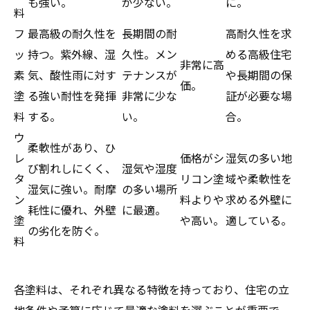
も強い。
が少ない。
に。
料
フ
最高級の耐久性を
長期間の耐
高耐久性を求
ッ
持つ。紫外線、湿
久性。メン
める高級住宅
非常に高
素
気、酸性雨に対す
テナンスが
や長期間の保
価。
塗
る強い耐性を発揮
非常に少な
証が必要な場
料
する。
い。
合。
ウ
柔軟性があり、ひ
レ
価格がシ
湿気の多い地
び割れしにくく、
湿気や湿度
タ
リコン塗
域や柔軟性を
湿気に強い。耐摩
の多い場所
ン
料よりや
求める外壁に
耗性に優れ、外壁
に最適。
塗
や高い。
適している。
の劣化を防ぐ。
料
各塗料は、それぞれ異なる特徴を持っており、住宅の立
地条件や予算に応じて最適な塗料を選ぶことが重要で